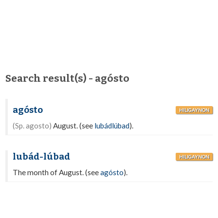
Search result(s) - agósto
agósto
HILIGAYNON
(Sp. agosto)
August. (see
lubádlúbad
).
lubád-lúbad
HILIGAYNON
The month of August. (see
agósto
).