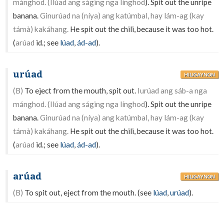
mánghod. (Ilúad ang ságing nga línghod
). Spit out the unripe
banana.
Ginurúad na (níya) ang katúmbal, hay lám-ag (kay
támà) kakáhang.
He spit out the chili, because it was too hot.
(
arúad
id.; see
lúad
,
ád-ad
).
urúad
HILIGAYNON
(B)
To eject from the mouth, spit out.
Iurúad ang sáb-a nga
mánghod. (Ilúad ang ságing nga línghod
). Spit out the unripe
banana.
Ginurúad na (níya) ang katúmbal, hay lám-ag (kay
támà) kakáhang.
He spit out the chili, because it was too hot.
(
arúad
id.; see
lúad
,
ád-ad
).
arúad
HILIGAYNON
(B)
To spit out, eject from the mouth. (see
lúad
,
urúad
).