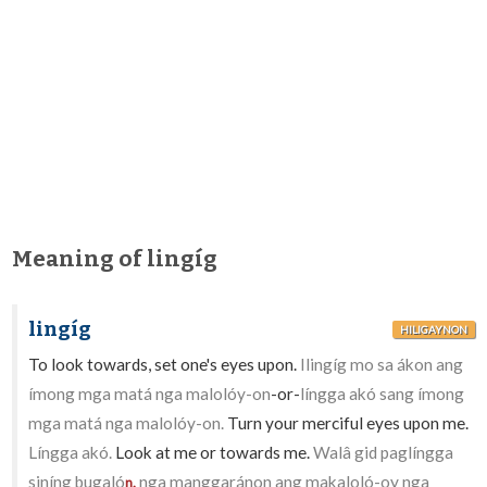
Meaning of lingíg
lingíg
HILIGAYNON
To look towards, set one's eyes upon.
Ilingíg mo sa ákon ang
ímong mga matá nga malolóy-on
-or-
língga akó sang ímong
mga matá nga malolóy-on.
Turn your merciful eyes upon me.
Língga akó.
Look at me or towards me.
Walâ gid paglíngga
siníng bugaló
nga manggaránon ang makaloló-oy nga
n.