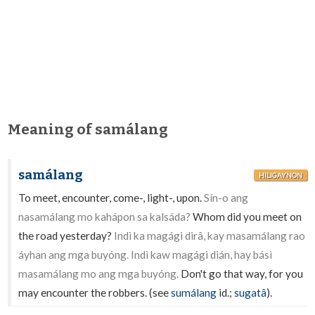
Meaning of samálang
samálang
HILIGAYNON
To meet, encounter, come-, light-, upon.
Sín-o ang
nasamálang mo kahápon sa kalsáda?
Whom did you meet on
the road yesterday?
Indì ka magági dirâ, kay masamálang rao
áyhan ang mga buyóng. Indì kaw magági dián, hay básì
masamálang mo ang mga buyóng.
Don't go that way, for you
may encounter the robbers. (see
sumálang
id.;
sugatâ
).