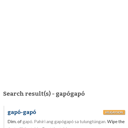
Search result(s) - gapógapó
gapó-gapó
HILIGAYNON
Dim. of
gapó. Pahíri ang gapógapó sa tulungtúngan.
Wipe the