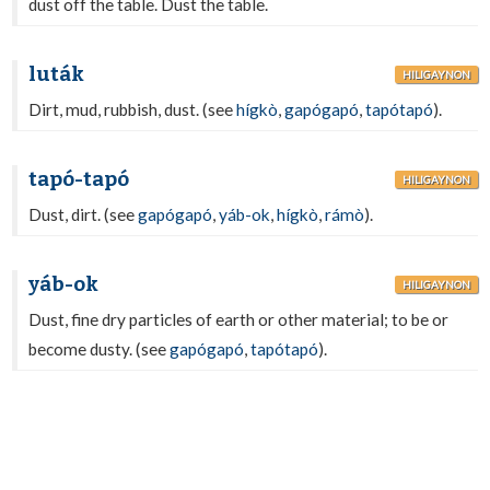
dust off the table. Dust the table.
luták
HILIGAYNON
Dirt, mud, rubbish, dust. (see
hígkò
,
gapógapó
,
tapótapó
).
tapó-tapó
HILIGAYNON
Dust, dirt. (see
gapógapó
,
yáb-ok
,
hígkò
,
rámò
).
yáb-ok
HILIGAYNON
Dust, fine dry particles of earth or other material; to be or
become dusty. (see
gapógapó
,
tapótapó
).