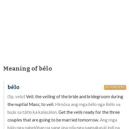
Meaning of bélo
bélo
HILIGAYNON
(Sp. velo)
Veil; the veiling of the bride and bridegroom during
the nuptial Mass; to veil.
Himósa ang mga bélo nga ibélo sa
buás sa tátlo ka kalasálon.
Get the veils ready for the three
couples that are going to be married tomorrow.
Ang mga
bálo nga nabelóhan na sang úna níla nga pagpakasál índì na