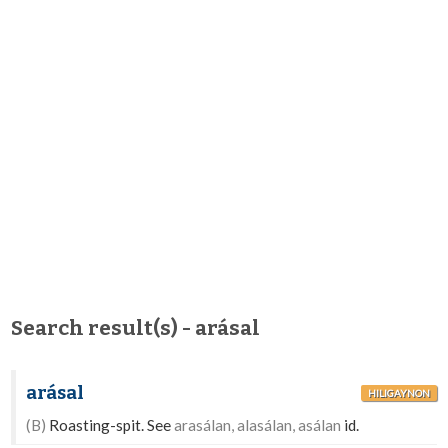
Search result(s) - arásal
arásal
HILIGAYNON
(B)
Roasting-spit. See
arasálan, alasálan, asálan
id.