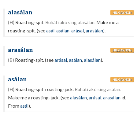
alasálan
HILIGAYNON
(H)
Roasting-spit.
Buháti akó sing alasálan.
Make me a
roasting-spit. (see
asál
,
asálan
,
arásal
,
arasálan
).
arasálan
HILIGAYNON
(B)
Roasting-spit. (see
arásal
,
asálan
,
alasálan
).
asálan
HILIGAYNON
(H)
Roasting-spit, roasting-jack.
Buháti akó sing asálan.
Make me a roasting-jack. (see
alasálan
,
arásal
,
arasálan
id.
From
asál
).