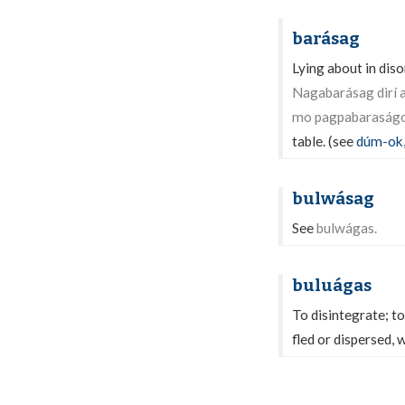
barásag
Lying about in diso
Nagabarásag dirí 
mo pagpabaraságon
table. (see
dúm-ok
bulwásag
See
bulwágas.
buluágas
To disintegrate; to
fled or dispersed, 