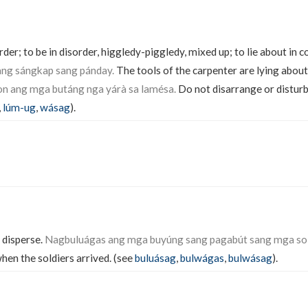
rder; to be in disorder, higgledy-piggledy, mixed up; to lie about in c
ang sángkap sang pánday.
The tools of the carpenter are lying about
 ang mga butáng nga yárà sa lamésa.
Do not disarrange or disturb
,
lúm-ug
,
wásag
).
 disperse.
Nagbuluágas ang mga buyúng sang pagabút sang mga so
when the soldiers arrived. (see
buluásag
,
bulwágas
,
bulwásag
).