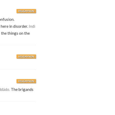
HILIGAYNON
onfusion.
 here in disorder.
Indì
 the things on the
HILIGAYNON
HILIGAYNON
ldádo.
The brigands