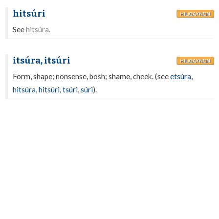
hitsúri
HILIGAYNON
See
hitsúra.
itsúra, itsúri
HILIGAYNON
Form, shape; nonsense, bosh; shame, cheek. (see
etsúra
,
hitsúra
,
hitsúri
,
tsúri
,
súri
).